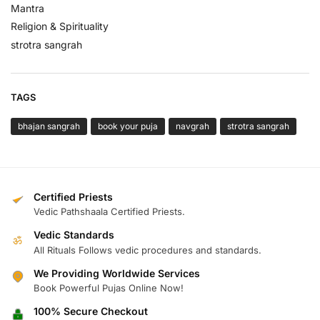
Mantra
Religion & Spirituality
strotra sangrah
TAGS
bhajan sangrah
book your puja
navgrah
strotra sangrah
Certified Priests
Vedic Pathshaala Certified Priests.
Vedic Standards
ॐ
All Rituals Follows vedic procedures and standards.
We Providing Worldwide Services
Book Powerful Pujas Online Now!
100% Secure Checkout