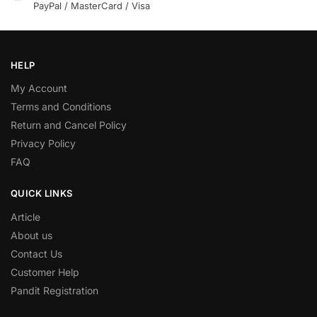
PayPal / MasterCard / Visa
HELP
My Account
Terms and Conditions
Return and Cancel Policy
Privacy Policy
FAQ
QUICK LINKS
Article
About us
Contact Us
Customer Help
Pandit Registration