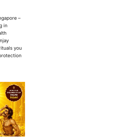
ngapore –
g in
lth
njay
ituals you
protection