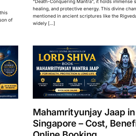
“Death-Conquering Mantra”, it holds immense sp
healing, and protective energy. This divine chan
this
mentioned in ancient scriptures like the Rigveda
son of
widely […]
Mahamrityunjay Jaap in
h
Singapore – Cost, Benef
Online Booking