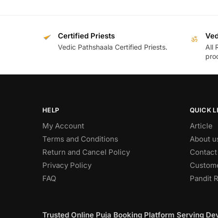
Certified Priests
Ved
ॐ
Vedic Pathshaala Certified Priests.
All 
pro
HELP
QUICK L
My Account
Article
Terms and Conditions
About u
Return and Cancel Policy
Contact
Privacy Policy
Custome
FAQ
Pandit R
Trusted Online Puja Booking Platform Serving D