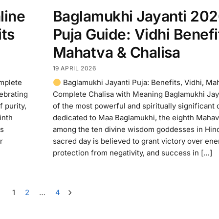
line
Baglamukhi Jayanti 20
its
Puja Guide: Vidhi Benefi
Mahatva & Chalisa
19 APRIL 2026
omplete
Baglamukhi Jayanti Puja: Benefits, Vidhi, Ma
lebrating
Complete Chalisa with Meaning Baglamukhi Jaya
 purity,
of the most powerful and spiritually significant
inth
dedicated to Maa Baglamukhi, the eighth Mahav
is
among the ten divine wisdom goddesses in Hin
r
sacred day is believed to grant victory over en
protection from negativity, and success in […]
1
2
…
4