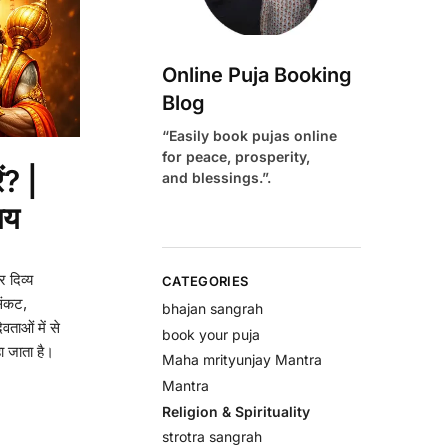
Online Puja Booking
Blog
“Easily book pujas online
for peace, prosperity,
ं? |
and blessings.”.
ाय
 दिव्य
CATEGORIES
संकट,
bhajan sangrah
ताओं में से
book your puja
हा जाता है।
Maha mrityunjay Mantra
Mantra
Religion & Spirituality
strotra sangrah