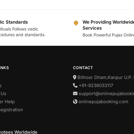
ic Standards
We Providing Worldwid
Services
Rituals Follows vedic
cedures and standards.
Book Powerful Pujas Onli
INKS
CONTACT
Bithoor Dham,Kanpur U.P. 
s
+91-9236033117
 Us
support@onlinepujabook
r Help
onlinepujabooking.com
egistration
evotees Worldwide