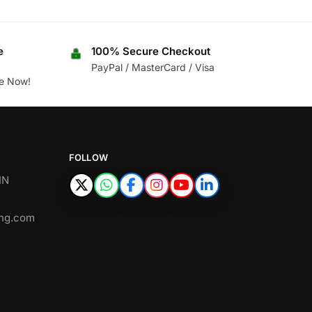
e
100% Secure Checkout
PayPal / MasterCard / Visa
ne Now!
FOLLOW
IN
ing.com