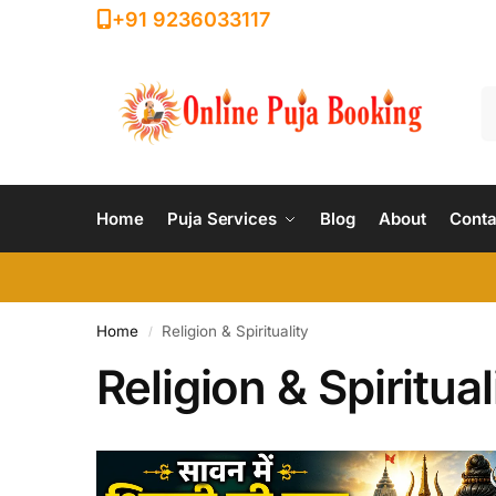
+91 9236033117
Home
Puja Services
Blog
About
Conta
Home
Religion & Spirituality
/
Religion & Spiritual