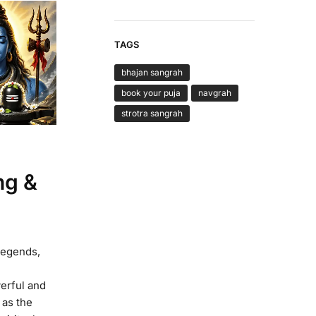
TAGS
bhajan sangrah
book your puja
navgrah
strotra sangrah
ng &
Legends,
erful and
 as the