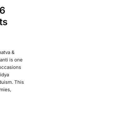
26
ts
hatva &
nti is one
 occasions
idya
duism. This
emies,