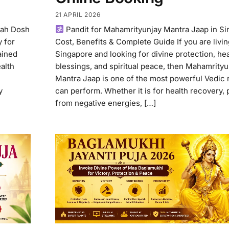
21 APRIL 2026
rah Dosh
Pandit for Mahamrityunjay Mantra Jaap in Si
y for
Cost, Benefits & Complete Guide If you are livin
ained
Singapore and looking for divine protection, hea
ealth
blessings, and spiritual peace, then Mahamrityu
Mantra Jaap is one of the most powerful Vedic r
y
can perform. Whether it is for health recovery, 
from negative energies, […]