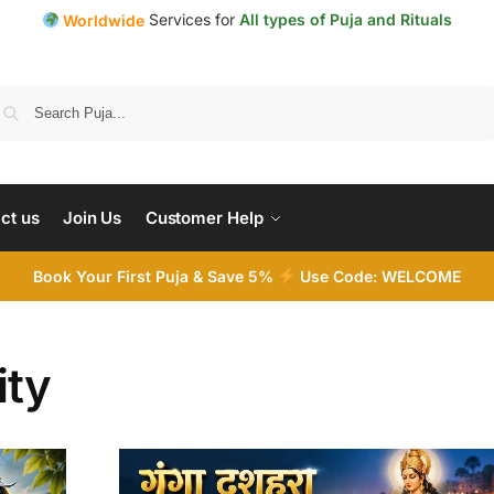
Services for
All types of Puja and Rituals
Worldwide
Search
ct us
Join Us
Customer Help
Book Your First Puja & Save 5%
Use Code: WELCOME
ity