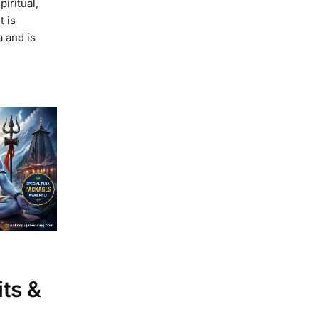
iritual,
t is
 and is
its &